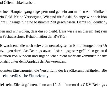
d Öffentlichkeitsarbeit
seinen Haupteingang zugesperrt und gemeinsam mit den Akutklinik
n Geld. Keine Versorgung. Wir sind für Sie da. Solange wir noch kö
hre Eingänge für eine bestimmte Zeit geschlossen. Damit soll deutlich 
 und wir wollen, dass das so bleibt. Dass wir sie an diesem Tag symbol
im Fachausschuss Rehabilitation der BWKG.
rwachsene, die nach schweren neurologischen Erkrankungen oder Unfäl
rzungen durch das Beitragssatzstabilisierungsgesetz gefährden genau die
litation von Kindern und Jugendlichen nicht mehr auskömmlich finanzi
tionstag unter dem Applaus der Anwesenden.
eplanten Einsparungen die Versorgung der Bevölkerung gefährden. Ble
e eine verlässliche Finanzierung.
 steht. Eile ist geboten, denn am 12. Juni kommt das GKV Beitragssat