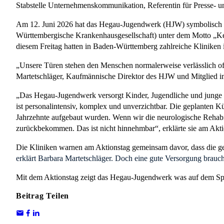
Stabstelle Unternehmenskommunikation, Referentin für Presse- un
Am 12. Juni 2026 hat das Hegau-Jugendwerk (HJW) symbolisch 
Württembergische Krankenhausgesellschaft) unter dem Motto „Kei
diesem Freitag hatten in Baden-Württemberg zahlreiche Kliniken i
„Unsere Türen stehen den Menschen normalerweise verlässlich offen
Martetschläger, Kaufmännische Direktor des HJW und Mitglied 
„Das Hegau‑Jugendwerk versorgt Kinder, Jugendliche und junge E
ist personalintensiv, komplex und unverzichtbar. Die geplanten Kü
Jahrzehnte aufgebaut wurden. Wenn wir die neurologische Rehabi
zurückbekommen. Das ist nicht hinnehmbar“, erklärte sie am Ak
Die Kliniken warnen am Aktionstag gemeinsam davor, dass die g
erklärt Barbara Martetschläger. Doch eine gute Versorgung brauch
Mit dem Aktionstag zeigt das Hegau-Jugendwerk was auf dem Spiel
Beitrag Teilen