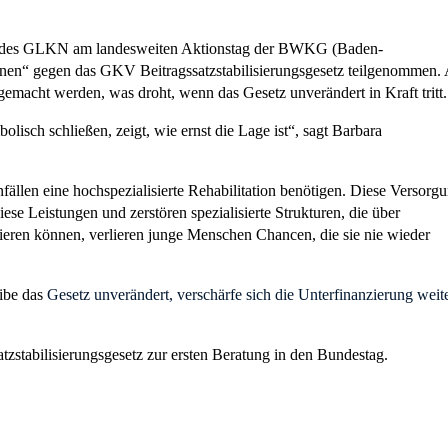
en des GLKN am landesweiten Aktionstag der BWKG (Baden-
nnen“ gegen das GKV Beitragssatzstabilisierungsgesetz teilgenommen.
gemacht werden, was droht, wenn das Gesetz unverändert in Kraft tritt.
isch schließen, zeigt, wie ernst die Lage ist“, sagt Barbara
len eine hochspezialisierte Rehabilitation benötigen. Diese Versorg
se Leistungen und zerstören spezialisierte Strukturen, die über
eren können, verlieren junge Menschen Chancen, die sie nie wieder
ibe das
Gesetz unverändert, verschärfe sich die Unterfinanzierung weite
zstabilisierungsgesetz zur ersten Beratung in den Bundestag.