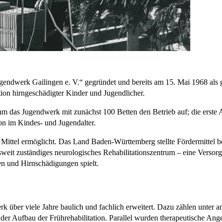
dwerk Gailingen e. V.“ gegründet und bereits am 15. Mai 1968 als ge
tion hirngeschädigter Kinder und Jugendlicher.
hm das Jugendwerk mit zunächst 100 Betten den Betrieb auf; die erste 
ion im Kindes- und Jugendalter.
Mittel ermöglicht. Das Land Baden-Württemberg stellte Fördermittel ber
weit zuständiges neurologisches Rehabilitationszentrum – eine Versorgu
n und Hirnschädigungen spielt.
über viele Jahre baulich und fachlich erweitert. Dazu zählen unter an
der Aufbau der Frührehabilitation. Parallel wurden therapeutische Ang