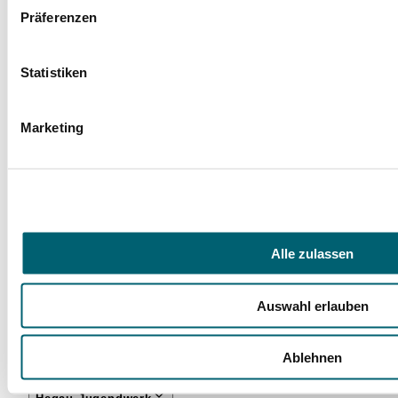
Präferenzen
Statistiken
Marketing
Facebook
Instagram
LinkedIn
YouTube
Alle zulassen
Spenden
Auswahl erlauben
Mit Ihrer Spende fördern Sie Projekte zugunsten
unserer jungen Rehabilitandinnen und
Rehabilitanden und ihrer Angehörigen.
Ablehnen
Jetzt spenden