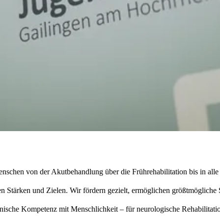
schen von der Akutbehandlung über die Frührehabilitation bis in alle
en Stärken und Zielen. Wir fördern gezielt, ermöglichen größtmögliche 
inische Kompetenz mit Menschlichkeit – für neurologische Rehabilitat