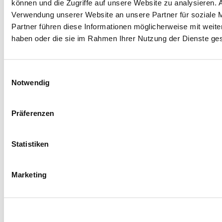
können und die Zugriffe auf unsere Website zu analysieren.
Verwendung unserer Website an unsere Partner für soziale 
Partner führen diese Informationen möglicherweise mit weite
haben oder die sie im Rahmen Ihrer Nutzung der Dienste g
Facebook
Instagram
LinkedIn
YouTube
Einwilligungsauswahl
Spenden
Notwendig
Mit Ihrer Spende fördern Sie Projekte zugunsten
unserer jungen Rehabilitandinnen und
Präferenzen
Rehabilitanden und ihrer Angehörigen.
Jetzt spenden
Statistiken
Hegau-Jugendwerk
Vorstellung Klinik
Marketing
Trägerverein
Qualitätsmanagement
Leitbild
Häufige Fragen (FAQ)
Veranstaltungen