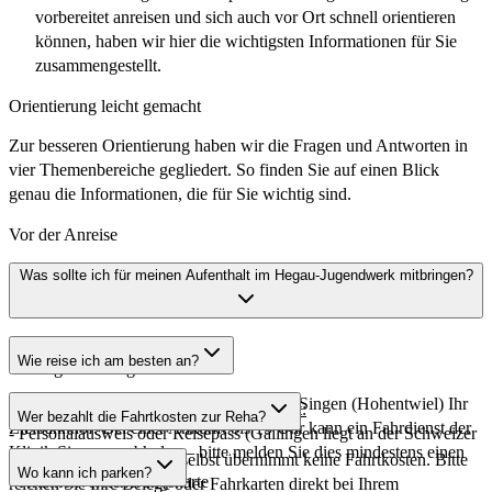
vorbereitet anreisen und sich auch vor Ort schnell orientieren
können, haben wir hier die wichtigsten Informationen für Sie
zusammengestellt.
Orientierung leicht gemacht
Zur besseren Orientierung haben wir die Fragen und Antworten in
vier Themenbereiche gegliedert. So finden Sie auf einen Blick
genau die Informationen, die für Sie wichtig sind.
Vor der Anreise
Was sollte ich für meinen Aufenthalt im Hegau-Jugendwerk mitbringen?
Wie reise ich am besten an?
Wichtige Unterlagen
Bei Anreise mit dem Zug ist der Bahnhof Singen (Hohentwiel) Ihr
Bitte bringen Sie folgende Dokumente mit:
Wer bezahlt die Fahrtkosten zur Reha?
Zielbahnhof. Bei einer Ankunft bis 15 Uhr kann ein Fahrdienst der
- Personalausweis oder Reisepass (Gailingen liegt an der Schweizer
Klinik Sie gerne abholen – bitte melden Sie dies mindestens einen
Grenze)
Das Hegau-Jugendwerk selbst übernimmt keine Fahrtkosten. Bitte
Wo kann ich parken?
Tag vorher an.
- Krankenversicherungskarte
reichen Sie Ihre Belege oder Fahrkarten direkt bei Ihrem