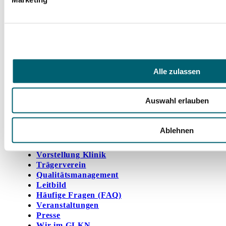
Facebook
Instagram
LinkedIn
YouTube
Spenden
Alle zulassen
Mit Ihrer Spende fördern Sie Projekte zugunsten
unserer jungen Rehabilitandinnen und
Auswahl erlauben
Rehabilitanden und ihrer Angehörigen.
Jetzt spenden
Ablehnen
Hegau-Jugendwerk
Vorstellung Klinik
Trägerverein
Qualitätsmanagement
Leitbild
Häufige Fragen (FAQ)
Veranstaltungen
Presse
Wir im GLKN