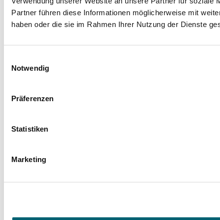
Verwendung unserer Website an unsere Partner für soziale 
Partner führen diese Informationen möglicherweise mit weite
haben oder die sie im Rahmen Ihrer Nutzung der Dienste g
Facebook
Instagram
LinkedIn
YouTube
Spenden
Einwilligungsauswahl
Mit Ihrer Spende fördern Sie Projekte zugunsten
Notwendig
unserer jungen Rehabilitandinnen und
Rehabilitanden und ihrer Angehörigen.
Präferenzen
Jetzt spenden
Hegau-Jugendwerk
Statistiken
Vorstellung Klinik
Trägerverein
Qualitätsmanagement
Marketing
Leitbild
Häufige Fragen (FAQ)
Veranstaltungen
Presse
Wir im GLKN