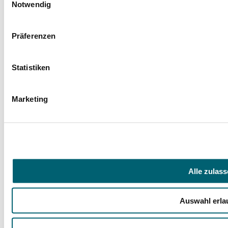
Notwendig
Präferenzen
Statistiken
Marketing
Facebook
Instagram
LinkedIn
YouTube
Spenden
Mit Ihrer Spende fördern Sie Projekte zugunsten
unserer jungen Rehabilitandinnen und
Rehabilitanden und ihrer Angehörigen.
Alle zulas
Jetzt spenden
Hegau-Jugendwerk
Auswahl erla
Vorstellung Klinik