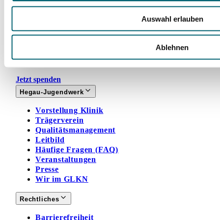
Facebook
Instagram
LinkedIn
YouTube
Auswahl erlauben
Spenden
Mit Ihrer Spende fördern Sie Projekte zugunsten
Ablehnen
unserer jungen Rehabilitandinnen und
Rehabilitanden und ihrer Angehörigen.
Jetzt spenden
Hegau-Jugendwerk
Vorstellung Klinik
Trägerverein
Qualitätsmanagement
Leitbild
Häufige Fragen (FAQ)
Veranstaltungen
Presse
Wir im GLKN
Rechtliches
Barrierefreiheit