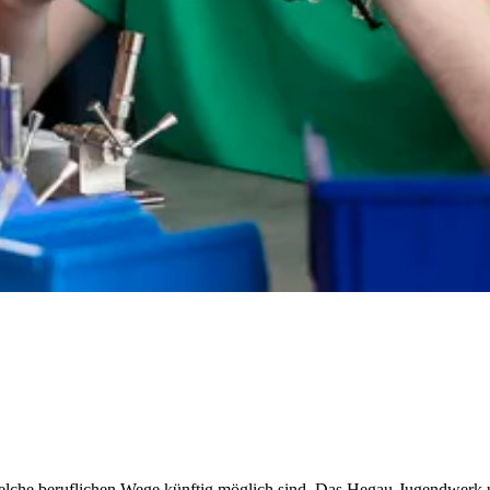
 welche beruflichen Wege künftig möglich sind. Das Hegau-Jugendwerk u