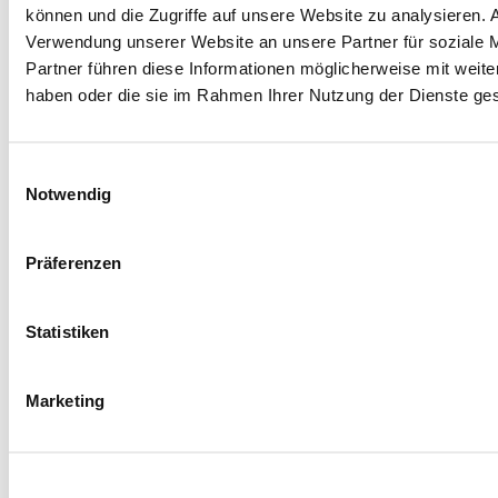
können und die Zugriffe auf unsere Website zu analysieren.
Verwendung unserer Website an unsere Partner für soziale 
Partner führen diese Informationen möglicherweise mit weite
haben oder die sie im Rahmen Ihrer Nutzung der Dienste g
Facebook
Instagram
LinkedIn
YouTube
Spenden
Einwilligungsauswahl
Mit Ihrer Spende fördern Sie Projekte zugunsten
Notwendig
unserer jungen Rehabilitandinnen und
Rehabilitanden und ihrer Angehörigen.
Präferenzen
Jetzt spenden
Hegau-Jugendwerk
Statistiken
Vorstellung Klinik
Trägerverein
Qualitätsmanagement
Marketing
Leitbild
Häufige Fragen (FAQ)
Veranstaltungen
Presse
Wir im GLKN