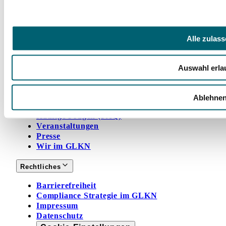
Mit Ihrer Spende fördern Sie Projekte zugunsten
unserer jungen Rehabilitandinnen und
Rehabilitanden und ihrer Angehörigen.
Alle zulas
Jetzt spenden
Hegau-Jugendwerk
Auswahl erla
Vorstellung Klinik
Trägerverein
Qualitätsmanagement
Ablehne
Leitbild
Häufige Fragen (FAQ)
Veranstaltungen
Presse
Wir im GLKN
Rechtliches
Barrierefreiheit
Compliance Strategie im GLKN
Impressum
Datenschutz