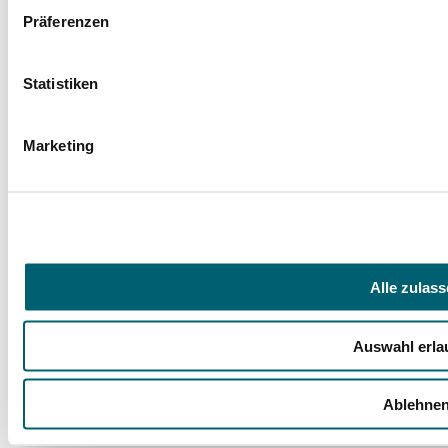
Präferenzen
Facebook
Instagram
LinkedIn
YouTube
Spenden
Statistiken
Mit Ihrer Spende fördern Sie Projekte zugunsten
unserer jungen Rehabilitandinnen und
Rehabilitanden und ihrer Angehörigen.
Marketing
Jetzt spenden
Hegau-Jugendwerk
Vorstellung Klinik
Trägerverein
Qualitätsmanagement
Alle zulas
Leitbild
Häufige Fragen (FAQ)
Veranstaltungen
Auswahl erla
Presse
Wir im GLKN
Ablehne
Rechtliches