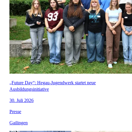
„Future Day“: Hegau-Jugendwerk startet neue
Ausbildungsinitiative
30. Juli 2026
Presse
Gailingen