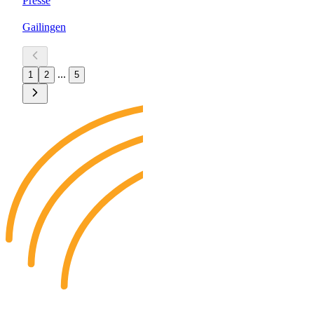
Presse
Gailingen
...
1
2
5