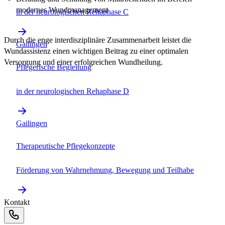
modernes Wundmanagement
in der neurologischen Rehaphase C
Durch die enge interdisziplinäre Zusammenarbeit leistet die
Gailingen
Wundassistenz einen wichtigen Beitrag zu einer optimalen
Versorgung und einer erfolgreichen Wundheilung.
Pflegerische Begleitung
in der neurologischen Rehaphase D
Gailingen
Therapeutische Pflegekonzepte
Förderung von Wahrnehmung, Bewegung und Teilhabe
Kontakt