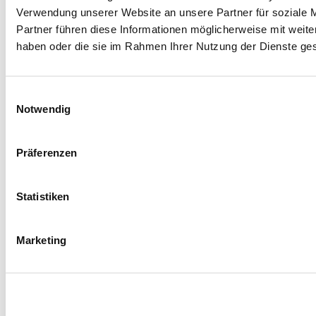
Verwendung unserer Website an unsere Partner für soziale 
Partner führen diese Informationen möglicherweise mit weite
haben oder die sie im Rahmen Ihrer Nutzung der Dienste g
Einwilligungsauswahl
Notwendig
Präferenzen
Facebook
Instagram
LinkedIn
YouTube
Statistiken
Spenden
Marketing
Mit Ihrer Spende fördern Sie Projekte zugunsten
unserer jungen Rehabilitandinnen und
Rehabilitanden und ihrer Angehörigen.
Jetzt spenden
Hegau-Jugendwerk